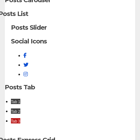
Posts Carousel
Posts List
Posts Slider
Social Icons
Facebook
Twitter
Instagram
Posts Tab
Tab 1
Tab 2
Tab 3