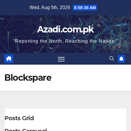
Skip
Wed. Aug 5th, 2026
8:58:37 AM
to
content
Azadi.com.pk
“Reporting the North, Reaching the Nation.”
Blockspare
Posts Grid