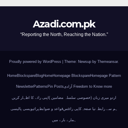
Azadi.com.pk
“Reporting the North, Reaching the Nation.”
Proudly powered by WordPress
|
Theme: Newsup by
Themeansar
.
Home
Blockspare
Blog
Home
Homepage Blockspare
Homepage Pattern
Newsletter
Patterns
Pin Posts
آزادی Freedom to Know more
اردو میری زبان (خصوصی سلسلہ مضامین )
اپنی رائے کا اظہار کریں
ہم سے رابطہ
نیا صفحہ
کاپی رائٹس
قواعد و ضوابط
پرائیویسی پالیسی
ہمارے بارے میں