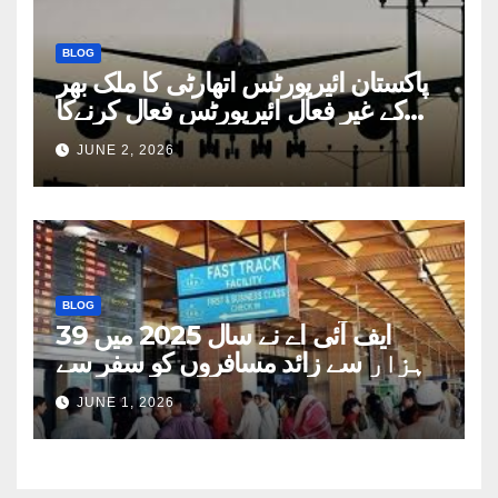
BLOG
پاکستان ائیرپورٹس اتھارٹی کا ملک بھر
کے غیر فعال ائیرپورٹس فعال کرنےکا
فیصلہ
JUNE 2, 2026
BLOG
ایف آئی اے نے سال 2025 میں 39
ہزار سے زائد مسافروں کو سفر سے
روکا
JUNE 1, 2026