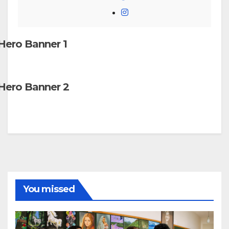
Instagram
Hero Banner 1
Hero Banner 2
You missed