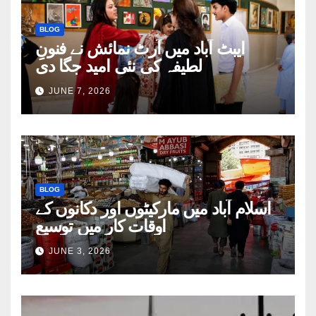
BLOG
ایبٹ آباد میں آرٹ نمائش نے فنونِ
لطیفہ کی نئی امید جگا دی
JUNE 7, 2026
BLOG
اسلام آباد میں مارکیٹوں اور دکانوں کے
اوقات کار میں توسیع
JUNE 3, 2026