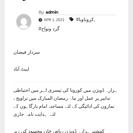
By
admin
,
#کروناوبا
APR 1, 2021
#گرد ونواح
سردار فیضان
ایبٹ آباد
ہزارہ ڈویژن میں کورونا کی تیسری لہر میں احتیاطی
تدابیر پر عمل اور ماہ رمضان المبارک میں تراویح ،
نمازوں کی ادائیگی کے لئے مساجد، امام بارگاہوں کے
لئے ہدایت نامہ جاری
کمشنر ہزارہ ڈویژن ریاض خان محسود کی زیر