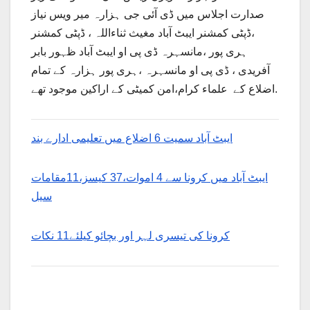
صدارت اجلاس میں ڈی آئی جی ہزارہ میر ویس نیاز
،ڈپٹی کمشنر ایبٹ آباد مغیث ثناءاللہ ، ڈپٹی کمشنر
ہری پور ،مانسہرہ ڈی پی او ایبٹ آباد ظہور بابر
آفریدی ، ڈی پی او مانسہرہ ،ہری پور ہزارہ کے تمام
اضلاع کے علماء کرام،امن کمیٹی کے اراکین موجود تھے.
ایبٹ آباد سمیت 6 اضلاع میں تعلیمی ادارے بند
ایبٹ آباد میں کرونا سے 4 اموات،37 کیسز،11مقامات
سیل
کرونا کی تیسری لہر اور بچائو کیلئے11 نکات