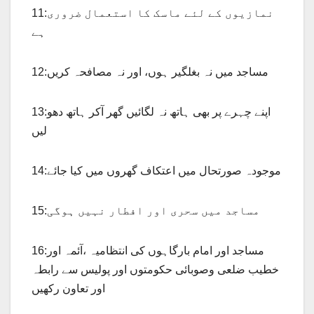
11:نمازیوں کے لئے ماسک کا استعمال ضروری
ہے
12:مساجد میں نہ بغلگیر ہوں، اور نہ مصافحہ کریں
13:اپنے چہرے پر بھی ہاتھ نہ لگائیں گھر آکر ہاتھ دھو
لیں
14:موجودہ صورتحال میں اعتکاف گھروں میں کیا جائے
15:مساجد میں سحری اور افطار نہیں ہوگی
16:مساجد اور امام بارگاہوں کی انتظامیہ ،آئمہ اور
خطیب ضلعی وصوبائی حکومتوں اور پولیس سے رابطہ
اور تعاون رکھیں