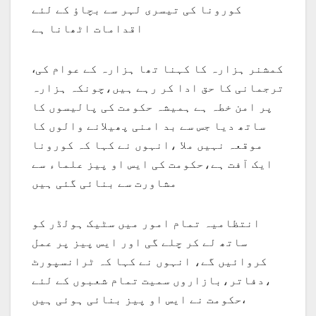
کورونا کی تیسری لہر سے بچاؤ کے لئے
اقدامات اٹھانا ہے
،کمشنر ہزارہ کا کہنا تھا ہزارہ کے عوام کی
ترجمانی کا حق ادا کر رہے ہیں،چونکہ ہزارہ
پر امن خطہ ہے ہمیشہ حکومت کی پالیسوں کا
ساتھ دیا جس سے بد امنی پھیلانے والوں کا
موقعہ نہیں ملا ،انہوں نے کہا کہ کورونا
ایک آفت ہے،حکومت کی ایس او پیز علماء سے
مشاورت سے بنائی گئی ہیں
انتظامیہ تمام امور میں سٹیک ہولڈر کو
ساتھ لے کر چلے گی اور ایس پیز پر عمل
کروائیں گے، انہوں نے کہا کہ ٹرانسپورٹ
،دفاتر،بازاروں سمیت تمام شعبوں کے لئے
حکومت نے ایس او پیز بنائی ہوئی ہیں،