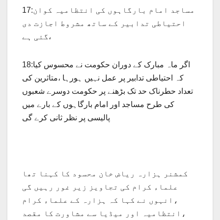
17:مساجد امام بارگاہوں کی انتظامیہ کوان
احتیاطی تدابیر کے ساتھ مشروط اجازت دی
گئی ہے،
18:اگر ماہ مبارک کے دوران حکومت نے محسوس کیا
کہ احتیاطی تدابیر پر عمل نہیں ہورہا ،متاثرین کی
تعداد حطرناک حد تک بڑھنے پر حکومت دوسرے شعبوں
کی طرح مساجد اور امام بارگاہوں کے بارے میں
پالیسی پر نظر ثانی کرے گی
کمشنر ہزارہ ریاض خان محسود کا کہنا تھا
علماء کرام کی تجاویز زیر غور رہیں گی
،انہوں نے کہا کہ ہزارہ کے علماء کرام
،انتظامیہ اور میڈیا سے مشاورت کا مقصد