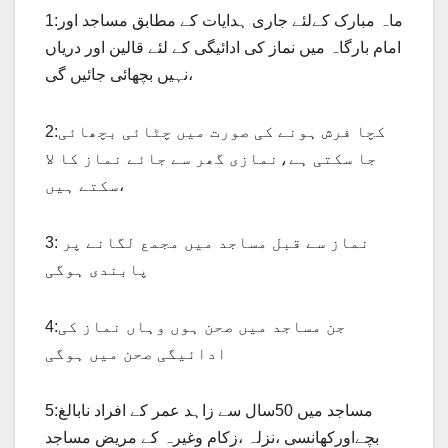
1:ماہ مبارک کےلئے جاری ہدایات کے مطابق مساجد اور
امام بارگاہ میں نماز کی ادائیگی کے لئے قالین اور دریاں
نہیں بچھائی جائیں گی،
2:کچا فرش ہونے کی صورت میں چٹائی بچھائی
جا سکتی ہے،نمازی گھر سے جائے نماز کا لا
سکتے ہیں،
3: نماز سے قبل مساجد میں مجمع لگانے پر
پابندی ہوگی
4:جن مساجد میں صحن ہوں وہاں نماز کی
ادائیگی صحن میں ہوگی
5:مساجد میں 50سال سے زاہد عمر کے افراد نابالغ
بچےاورکھانسی ،نزلہ ،زکام وغیرہ کے مریض مساجد