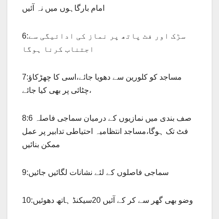
امام بارگاہوں میں نہ آئیں
6:سڑک اور فٹ پاتھ پر نماز کی ادائیگی سے
اجتناب کرنا ہوگا
7:مساجد کو کلورین سے دھویا جائے،اسی کا چھڑکاؤ
چٹائی پر بھی کیا جائے،
8:صف بندی میں نمازیوں کے درمیان سماجی فاصلہ 6
فٹ تک ہوگا،مساجد انتظامیہ احتیاطی تدابیر پر عمل
ممکن بنائیں
9:سماجی فاصلوں کے لئے نشانات لگائیں جائیں
10:وضو بھی گھر سے کر کے آئیں 20سیکنڈ ہاتھ دھوئیں