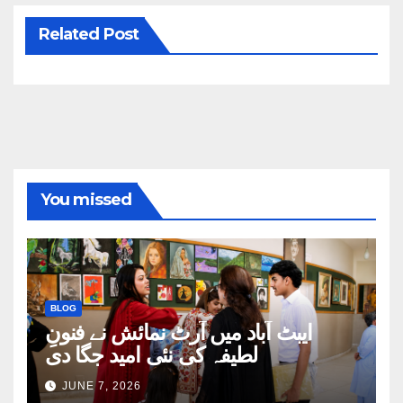
Related Post
You missed
BLOG
ایبٹ آباد میں آرٹ نمائش نے فنونِ
لطیفہ کی نئی امید جگا دی
JUNE 7, 2026