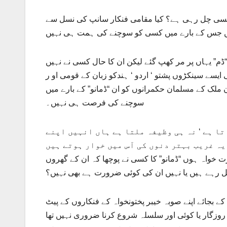
 کیسی چل رہی ہے؟ کیا مقامی فنکار سانپ کی نسل سے
“ڈم” یہاں پر مر کھپ گئے لیکن ان کا حال کسی نے نہیں
 ایسے سینکڑوں پشتو ‘ اردو ‘ ہندکو زبان کے قومی او ر
ملک کے مسلمان حکمرانوں کو ان “ڈمانو” کے بارے میں
سوچنے کی فرصت ہی نہیں۔
ا ہے ‘ نہ ہی وظیفہ ملتا ہے ہاں انہیں اپنے
ت خواہ ہوں “ڈمانو” کا کسی نے پوچھا کہ ان کے گھروں
 رہے ہیں یا نہیں ان کی کوئی ضرورت ہے بھی نہیں؟
ے بجائے اپنے صوبہ خیبر پختونخواہ کے فنکاروں کے پیٹ