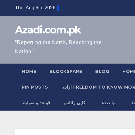
Skip
Thu. Aug 6th, 2026
to
content
Azadi.com.pk
“Reporting the North, Reaching the
Nation.”
HOME
BLOCKSPARE
BLOG
HOM
ادی FREEDOM TO KNOW MORE
PIN POSTS
طہ
نیا صفحہ
کاپی رائٹس
قواعد و ضوابط