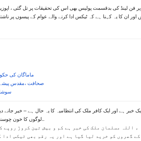
 فن لینڈ کی بدقسمت پولیس بھی اس کی تحقیقات پر تل گئی ، اپوز
 اور ان کا یہ کہنا ہے کہ ٹیکس ادا کرنے والے عوام کے پیسوں پر ناش
ماماگان کی حکو
صحافت ،مقدس پیشے س
سوشل 
یک خبر ہے اور ایک کافر ملک کی انتظامیہ کا یہ حال ہے – خیر جانے دی
لوگوں کا خون چوسنے کی ہمت ہی نہیں کی . بدقسمت لوگ… چھوڑیں جی..
ء اللہ مسلمان ملک کی خبر ہے کم و بیش تین کروڑ روپے ک
کے گھروں کو خرید لیا گیا ہے اور یہ رقم بھی ٹیکس ادا 