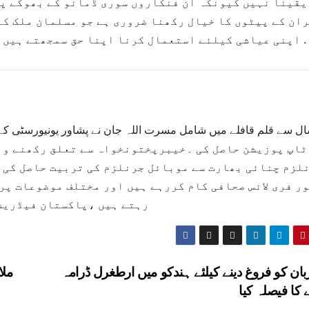
یقینا نہیں کیونکہ ان فنکاروں سوری ڈمانو کے بھوکے پ
ان کے پیٹوں کا خیال رکھنا ضروری ہے جو مسلمان ملک کے
اپنی عیاشی کیلئے استعمال کرنا اپنا حق سمجھتے ہیں اور اس کیلئے مستقل راستے نکالتے رہتے ہیں .
ٹاپ پوزیشن حاصل کی ۔خیبرپختونخواہ سے تعلق رکھنے وا
لزم چنائی بھارت سے موبائل جرنلزم کی تربیت حاصل کی ،
ر فری لانس صحافی کام کررہے ہیں اور مختلف موضوعات پر
رہتے ہیں ،پاکستان فیڈریشن
بان کو فروغ دینے کیلئے ہندکو میں‌ ارطغرل ڈرامہ
ملا