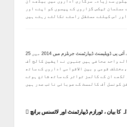
یٹوں سے زیادہ سرکاری اداروں میں بیٹھے ان
 مسلمان ٹیکس گزاروں کے پیسوں کو اپنے اور
25 سال سے قلم قافلے میں شامل مسرت اللہ جان نے پشاور یونیورسٹی کے آئی پی ڈویلپمنٹ ڈیپارٹمنٹ جرنلزم میں 2014 میں
لے واحد صحافی ہیں جنہوں نے ایشین کالج آف
مختلف قومی و بین الاقوامی اداروں کے ساتھ
 لکھے ان کے کالمز تواتر کے ساتھ شائع ہوتے
 کونسل آف کالمسٹ کے صوبائی نائب صدر ہیں
Post
لہ کا بیان ، ٹورازم ڈیپارٹمنٹ اور لائسنس برانچ
navigation