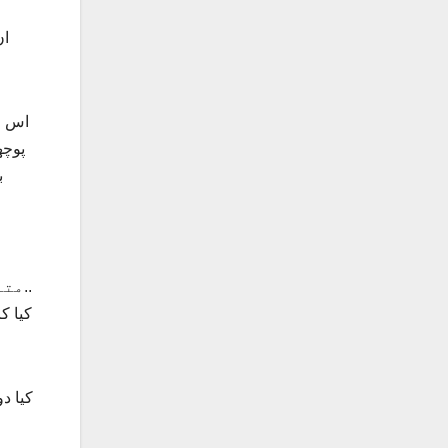
ان
اس مٹ
پوچھ
ب
متعلقہ ڈیپارٹمنٹ سے ” لارا لپہ لائی ہے خداہی ملتا ہے”اور یہ غریب بہتر دنوں کی آس میں خوار ہوتے ہیں..
کیا ک
کیا د