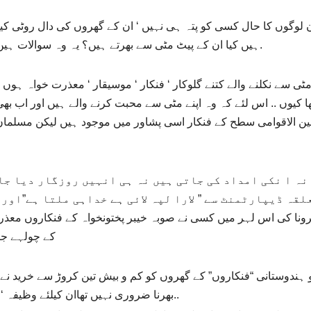
 لوگوں کا حال کسی کو پتہ ہی نہیں ‘ ان کے گھروں کی دال روٹی
ہیں کیا ان کے پیٹ مٹی سے بھرتے ہیں؟ یہ وہ سوالات ہیں جس کے بارے میں کسی کو سوچنے کی ہمت ہی نہیں.
ی سے نکلنے والے کتنے گلوکار ‘ فنکار ‘ موسیقار ‘ معذرت خواہ ہوں 
ا کیوں .. اس لئے کہ وہ اپنے مٹی سے محبت کرنے والے ہیں اور اب بھی
ین الاقوامی سطح کے فنکار اسی پشاور میں موجود ہیں لیکن مسلمان 
نہ ا نکی امداد کی جاتی ہیں نہ ہی انہیں روزگار دیا جات
رونا کی اس لہر میں کسی نے صوبہ خیبر پختونخواہ کے فنکاروں معذر
کے چولہے جل
و ہندوستانی “فنکاروں” کے گھروں کو کم و بیش تین کروڑ سے خرید نے ک
بھرنا ضروری نہیں تھاان کیلئے وظیفہ ‘ روزگار یا کوئی اور سلسلہ شروع کرنا ضروری نہیں تھا..