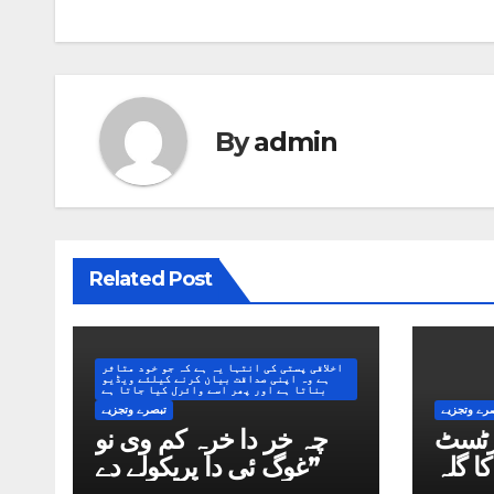
By
admin
Related Post
اخلاقی پستی کی انتہا یہ ہے کہ جو خود متاثر
ہے وہ اپنی صداقت بیان کرنے کیلئے ویڈیو
بناتا ہے اور پھر اسے وائرل کیا جاتا ہے
رے وتجزیے
تبصرے وتجزیے
آرٹسٹ
چہ خر دا خرہ کم وی نو
ا گلہ
غوگ ئی دا پریکولے دے”