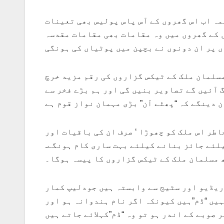
ہ اب اس گھروں کے آس پاس پولیس بھی تعینات
 کے گھروں میں وہ مقامات بھی مقامات مقدسہ
مسلمان ملک کے ٹیکس گزاروں کی رقم مزید خرچ
 آئیں گے تصاویر بنیں گی اور ہم بڑے فخر سے
 دینگے کہ “پھٹے آن” بڑی مہمان نواز قوم ہے
طر اس ملک کو چھوڑا ‘ صرف ان کی باقیات اور
لئے جائز بنانے کیلئے بہت ساری کام ہونگے.
ھ مسلمان ملک کے ٹیکس گزاروں کا پیسہ ہوگا۔
 ریڈیو اور سٹیج سے وابستہ ہیں جودلیپ کمار
ہیں “ڈم”ہیں کیونکہ اگر نام ہندوانہ ہو اور
 صوبے کے اندر ہو تو وہ “ڈم”کہلائے جاتے ہیں