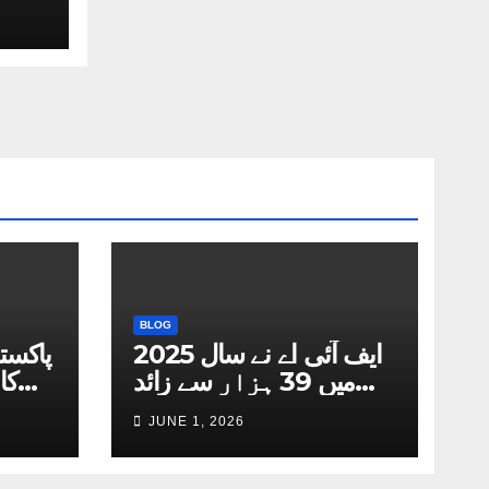
BLOG
ایف آئی اے نے سال 2025
پاکست
میں 39 ہزار سے زائد
کا
مسافروں کو سفر سے روکا
ائ
JUNE 1, 2026