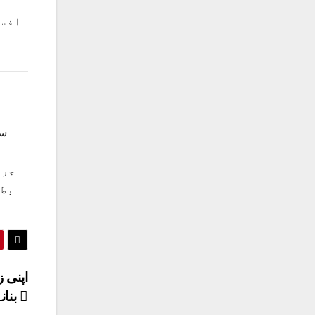
افسر
جرن
بطو
اپنی ز
بنانے کا فیصلہ کیا