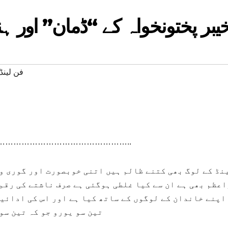
یبر پختونخواہ کے “ڈمان” اور ہ
#فن لینڈ
………………………………………..
نڈ کے لوگ بھی کتنے ظالم ہیں اتنی خوبصورت اور گوری وز
عظم بھی ہے ان سے کیا غلطی ہوگئی ہے صرف ناشتے کی رقم
اپنے خاندان کے لوگوں کے ساتھ کیا ہے اور اس کی ادائی
تین سو یورو جو کہ تین سو