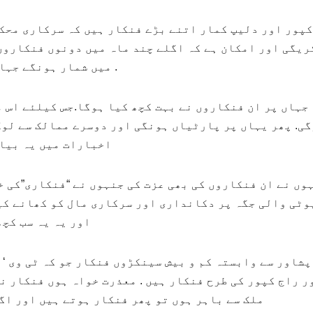
کپور اور دلیپ کمار اتنے بڑے فنکار ہیں کہ سرکاری محکم
ریگی اور امکان ہے کہ اگلے چند ماہ میں دونوں فنکاروں
میں شمار ہونگے جہاں پر ان دونوں نے بچپن میں پوٹیاں کی ہونگی .
جہاں پر ان فنکاروں نے بہت کچھ کیا ہوگا.جس کیلئے اس 
ی. پھر یہاں پر پارٹیاں ہونگی اور دوسرے ممالک سے لوگ
اخبارات میں یہ بیان
وں نے ان فنکاروں کی بھی عزت کی جنہوں نے “فنکاری”کی خا
وٹی والی جگہ پر دکانداری اور سرکاری مال کو کھانے کی
اور یہ یہ سب کچ
پشاور سے وابستہ کم و بیش سینکڑوں فنکار جو کہ ٹی وی ‘
ر راج کپور کی طرح فنکار ہیں . معذرت خواہ ہوں فنکار ن
ملک سے باہر ہوں تو پھر فنکار ہوتے ہیں اور اگر