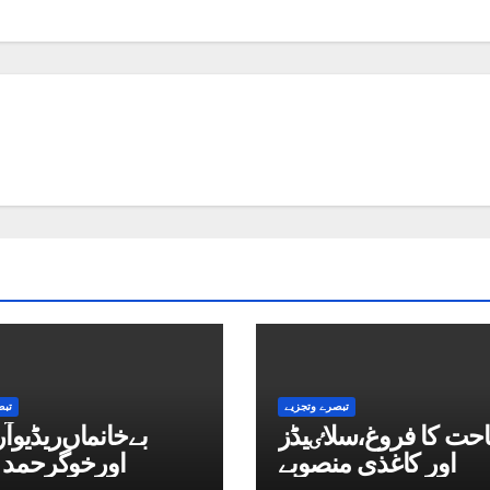
تبصرے وتجزیے
تبص
حت کا فروغ،سلاٸیڈز
بےخانماں‌ریڈیو
اور کاغذی منصوبے
اورخوگرحمد ک