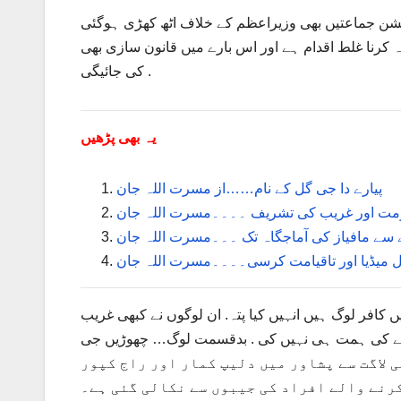
یشن جماعتیں بھی وزیراعظم کے خلاف اٹھ کھڑی ہوگئی
تہ کرنا غلط اقدام ہے اور اس بارے میں قانون سازی بھی
کی جائیگی .
یہ بھی پڑھیں
پیارے دا جی گل کے نام……از مسرت اللہ جان
مت اور غریب کی تشریف ۔۔۔۔مسرت اللہ جان
ے مافیاز کی آماجگاہ تک ۔۔۔مسرت اللہ جان
میڈیا اور تاقیامت کرسی۔۔۔۔مسرت اللہ جان
ں کافر لوگ ہیں انہیں کیا پتہ. ان لوگوں نے کبھی غریب
ی لاگت سے پشاور میں دلیپ کمار اور راج کپور
کرنے والے افراد کی جیبوں سے نکالی گئی ہے۔