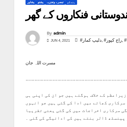
ہندکو
تبصرے وتجزیے
پشتو
پشاور
ندوستانی فنکاروں کے گھر
By
admin
,
#راج کپور
,
#دلیپ کمار
JUN 4, 2021
مسرت اللہ جان
……………………………………………………………
یراعظم کے خلاف ہوگئے ہیں جو ان کی اپنی ہی
 سرکاری کھاتے میں ادا کی گئی ہیں جو انہوں
گی سرکاری اخراجات میں کی گئی یعنی تقریبا
 پینسٹھ ڈالر بنتے ہیں کی ادائیگی کی گئی ۔