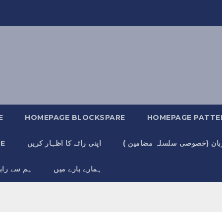
E
HOMEPAGE BLOCKSPARE
HOMEPAGE PATTE
زبان (خصوصی سلسلہ مضامین )
اپنی رائے کا اظہار کریں
آز
ہمارے بارے میں
ہم سے راب