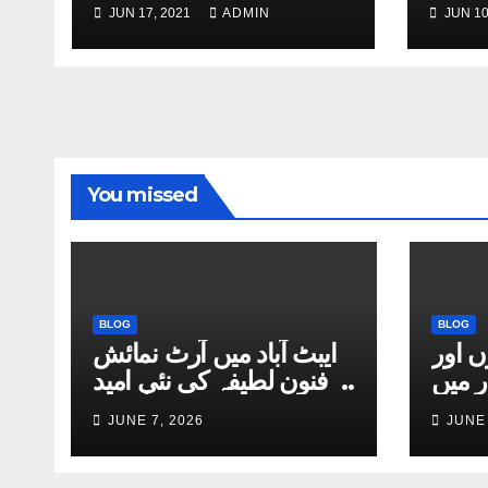
JUN 17, 2021
ADMIN
JUN 10
You missed
BLOG
BLOG
ں اور
ایبٹ آباد میں آرٹ نمائش
ر میں
نے فنونِ لطیفہ کی نئی امید
وسیع
جگا دی
JUNE 7, 2026
JUNE 