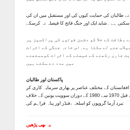
نے طالبان کی حمایت کیوں کی اور مستقبل میں ان کی
ر سکتی ہے ۔شاید ایک اور جنگ فاتح کا فیصلہ نہ کرسکے
 ،طاقت کے خلا کو دشمن قوتوں کی پراکسیز پر
یلاب جنم لے سکتا ہے۔اس خانہ جنگی کے اثرات
یت جاری رکھنے کے فیصلے کے اثرات کوسمجھنے
میں مدد دے سکتے ہیں
پاکستان اور طالبان
افغانستان کے مختلف عناصر پر بھاری سرمایہ کاری کر
رکھی ۔جن میں تازہ ترین طالبان کی حمایت بھی شامل ہے۔جبکہ اس سے قبل 1970 سے 1980 کے دوران سوویت یونین کے خلاف
نبرد آزما گروپوں کو اسلحہ ،فنڈز اور پناہ فراہم کی
یہ بھی پڑھیں