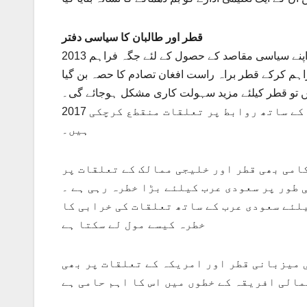
قطر اور طالبان کا سیاسی دفتر
2013 میں دوحہ میں افغان طالبان کے سیاسی دفتر کھولنے کا مقصد طالبان کو اپنے سیاسی مقاصد کے حصول کے لئے جگہ فراہم
راہم کرکے قطر براہ راست افغان تصادم کا حصہ بن گیا
ہیں تو قطر کیلئے مزید سہولت کاری مشکل ہوجائے گی۔
2017 میں کئی خلیجی ممالک حماس ،اخوان المسلموں جیسے جماعتوں کے ساتھ روابط پر تعلقات منقطع کرچکی
ہیں۔
امی بھی قطر اور خلیجی ممالک کے تعلقات پر
طور پر سعودی عرب کیلئے بڑا خطرہ رہی ہے ۔
لئے سعودی عرب کے ساتھ تعلقات کی خرابی کا
خطرہ کیسے مول لے سکتا ہے
 میزبانی قطر اور امریکہ کے تعلقات پر بھی
مالی افریقہ کے خطوں میں اس کا اہم حامی ہے