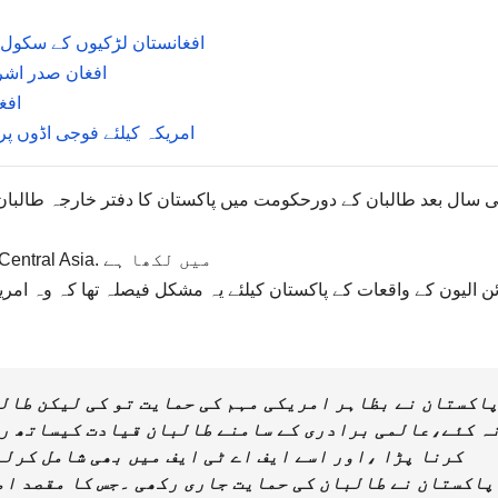
افغانستان لڑکیوں کے سکول میں بم دھماکہ 30 ا
افغان صدر اشر
افغ
امریکہ کیلئے فوجی اڈو‌ں پ
ی سال بعد طالبان کے دورحکومت میں پاکستان کا دفتر خارجہ طالبان ق
Taliban: Militant Islam, Oil and Fundamentalism in Central Asia. میں لکھا ہے
ئن الیون کے واقعات کے پاکستان کیلئے یہ مشکل فیصلہ تھا کہ وہ ام
اکستان نے بظاہر امریکی مہم کی حمایت تو کی لیکن طال
ہ کئے،عالمی برادری کے سامنے طالبان قیادت کیساتھ رو
کرنا پڑا ،اور اسے ایف اے ٹی ایف میں بھی شامل کرلی
پاکستان نے طالبان کی حمایت جاری رکھی ۔جس کا مقصد ا