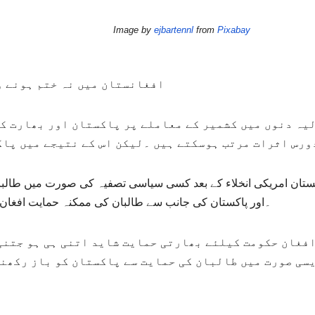
Image by
ejbartennl
from
Pixabay
افغانستان میں نہ ختم ہونے و
یہ دنوں میں کشمیر کے معاملے پر پاکستان اور بھارت ک
ورس اثرات مرتب ہوسکتے ہیں ۔لیکن اس کے نتیجے میں پاک
نستان امریکی انخلاء کے بعد کسی سیاسی تصفیہ کی صورت میں طال
۔اور پاکستان کی جانب سے طالبان کی ممکنہ حمایت افغا
فغان حکومت کیلئے بھارتی حمایت شاید اتنی ہی ہو جتنی
سی صورت میں طالبان کی حمایت سے پاکستان کو باز رکھن