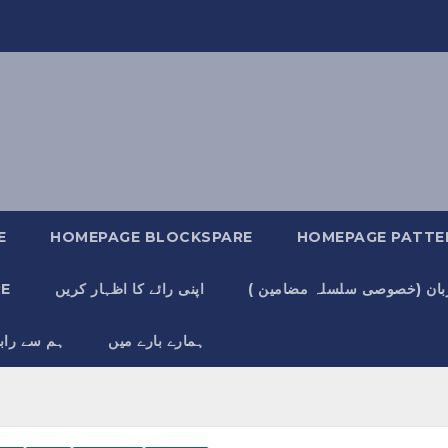
E
HOMEPAGE BLOCKSPARE
HOMEPAGE PATTE
زبان (خصوصی سلسلہ مضامین )
اپنی رائے کا اظہار کریں
آز
ہمارے بارے میں
ہم سے راب