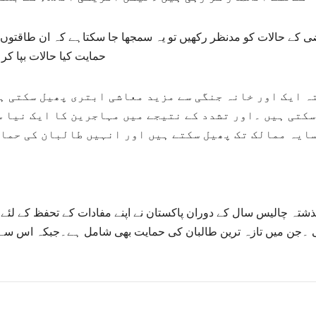
 کے حالات کو مدنظر رکھیں تو یہ سمجھا جا سکتاہے کہ ان طاقتوں 
حمایت کیا حالات بپا ک
ہ ایک اور خانہ جنگی سے مزید معاشی ابتری پھیل سکتی ہے
کتی ہیں ۔اور تشدد کے نتیجے میں مہاجرین کا ایک نیا س
ایہ ممالک تک پھیل سکتے ہیں اور انہیں طالبان کی حما
شتہ چالیس سال کے دوران پاکستان نے اپنے مفادات کے تحفظ کے لئے 