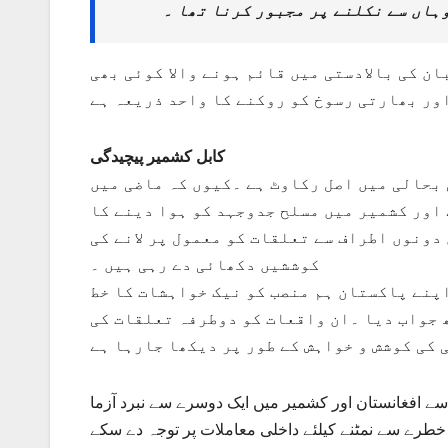
وہاں سے نکلنے پر مجبور کرنا تھا ۔
ن کی بالادستی میں قائم ہونے والا کوئی بھی
ور بھارتی رسوخ کو روکنے کا واحد ذریعہ ہے
کابل کشمیر پیچیدگی
بحالی میں اصل رکاوٹ ہے ۔کیوں کہ ماضی میں
اور کشمیر میں مسلح جدوجہد کو ہوا دینے کا
دونوں اطراف سے تعلقات کو معمول پر لانے کی
کوششیں دکھائی دے رہی ہیں ۔
پنے پاکستان ہم منصب کو نیک خواہشات کا خط
 جواب دیا ۔ان واقعات کو دوطرفہ تعلقات کی
 کی کوشش و خواہش کے طور پر دیکھا جارہا ہے
 افغانستان اور کشمیر میں ایک دوسرے سے نبرد آزما
طرے سے نمٹنے کیلئے داخلی معاملات پر توجہ دے سکے