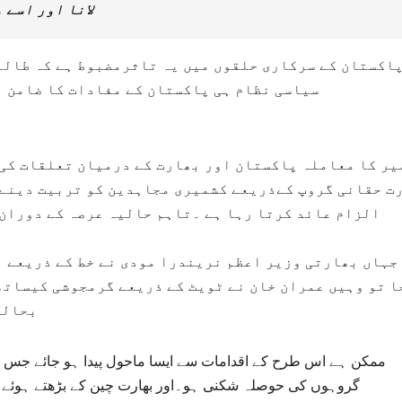
لانا اور اسے 
اکستان کے سرکاری حلقوں میں یہ تاثرمضبوط ہے کہ طالبا
سیاسی نظام ہی پاکستان کے مفادات کا ضامن ا
یر کا معاملہ پاکستان اور بھارت کے درمیان تعلقات کی 
ت حقانی گروپ کےذریعے کشمیری مجاہدین کو تربیت دینے 
الزام عائد کرتا رہا ہے ۔تاہم حالیہ عرصہ کے دوران 
جہاں بھارتی وزیر اعظم نریندرا مودی نے خط کے ذریعے ا
 تو وہیں عمران خان نے ٹویٹ کے ذریعے گرمجوشی کیساتھ
بحالی
ممکن ہے اس طرح کے اقدامات سے ایسا ماحول پیدا ہو جائے جس سے
گروہوں کی حوصلہ شکنی ہو۔اور بھارت چین کے بڑھتے ہوئے خ