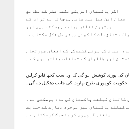
اگر پاکستان امریکی نکتہ نظر کے مطابق
افغان امن عمل میں شامل ہوجاتا ہے تو اس کے
بہترین نتائج برآمد ہوسکتے ہیں اور
الے تنازعات کا کوئی بہتر حل نکل سکتا ہے۔
ے درمیان کم ہوتی کشیدگی کے افغان صورتحال
ستان اور طالبان کے تعلقات متاثر ہوں گے ۔
بان کی پوری کوشش ہو گی کہ وہ سب کچھ قابو کرلیں
ن حکومت کو پوری طرح بھارت کی جانب دھکیل دے گی۔
 طالبان کیلئے پاکستان کی مدد ہوسکتی ہے ۔
ے کیلئے پاکستان میں موجود بھارت کے حمایت
یافتہ گروپوں کو متحرک کرسکتا ہے ۔