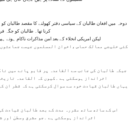
کرنا تھا۔ طالبان کو جگہ ف
لیکن امریکی انخلاء کے بعد امن مذاکرات ناکام ہوتے 
جبکہ طالبان کی جانب سے القاعدہ پر قابو پانے میں ناک
اثرانداز ہوسکتی ہے ۔کیوں کہ القاعدہ تاریخی 
یہاں طالبان قیادت خود سے سوال کرسکتی ہے کہ قطر ان کی
اس کے ساتھ ساتھ مقررہ مدت کے بعد طالبان قیادت کی
اثرانداز ہوسکتی ہے ۔جو مشرق وسطیٰ اور ش