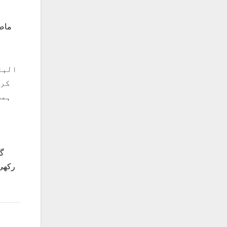
ماضی
البت
کرس
ہمس
گذ