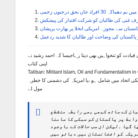
فراد جاں بحق درجنوں زخمی
ف غنی کی طالبان کو شرکت اقتدار کی پیشکش
انستان سے مجوزہ امریکی انخلا پر بھارت پریشان
ر پاکستان کی وضاحت اور طالبان کا شدید ردعمل
یادت کو تنخواہیں بھی دیتا رہاجیسا کہ احمد رشید نے
اپنی کتاب
ریکی اتحاد میں شامل ہو ،یا امریکہ کی دشمنی کا خطرہ
مول لے
بان کے ساتھ کبھی بھی رابطہ منقطع
ابط پر پاکستان کو سبکی کا سامنا
ا گیا ۔لیکن ان سب حالات کے باوجود
مریکہ کو افغانستان میں دبائو میں