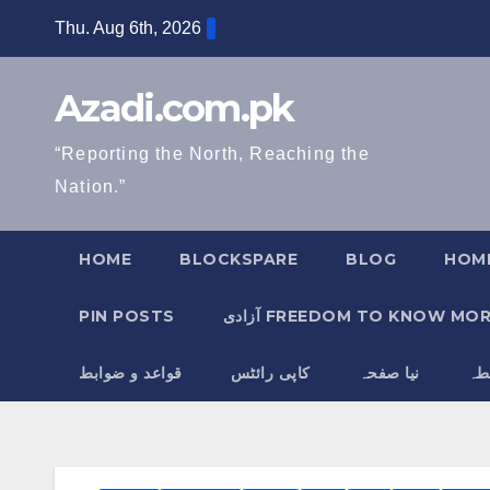
Skip
Thu. Aug 6th, 2026
to
content
Azadi.com.pk
“Reporting the North, Reaching the
Nation.”
HOME
BLOCKSPARE
BLOG
HOM
ادی FREEDOM TO KNOW MORE
PIN POSTS
طہ
نیا صفحہ
کاپی رائٹس
قواعد و ضوابط