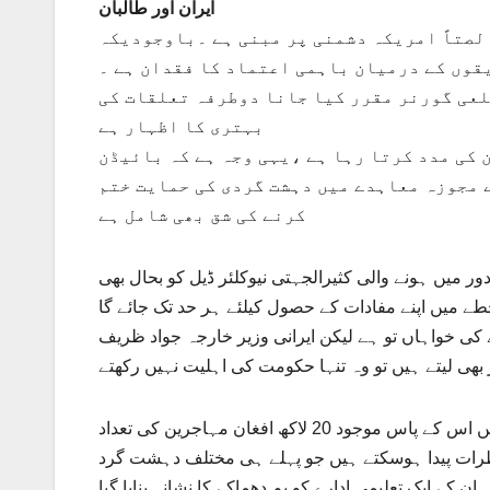
ایران اور طالبان
لصتاً امریکہ دشمنی پر مبنی ہے ۔باوجودیکہ
قوں کے درمیان باہمی اعتماد کا فقدان ہے ۔
لعی گورنر مقرر کیا جانا دوطرفہ تعلقات کی
بہتری کا اظہار ہے
کی مدد کرتا رہا ہے ،یہی وجہ ہے کہ بائیڈن
 مجوزہ معاہدے میں دہشت گردی کی حمایت ختم
کرنے کی شق بھی شامل ہے
ور میں ہونے والی کثیرالجہتی نیوکلئر ڈیل کو بحال بھی
طے میں اپنے مفادات کے حصول کیلئے ہر حد تک جائے گا
کی خواہاں تو ہے لیکن ایرانی وزیر خارجہ جواد ظریف
ی لیتے ہیں تو وہ تنہا حکومت کی اہلیت نہیں رکھتے
اس طرح ایران کو یہ خدشہ بھی ہے کہ کسی خانہ جنگی کی صورت میں اس کے پاس موجود 20 لاکھ افغان مہاجرین کی تعداد
خطرات پیدا ہوسکتے ہیں جو پہلے ہی مختلف دہشت گرد
 کے ایک تعلیمی ادارے کو بم دھماکے کا نشانہ بنایا گیا