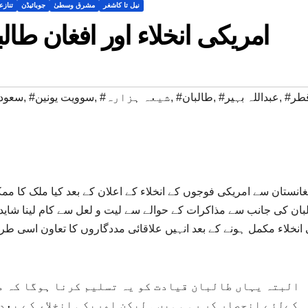
نیل تا کاشغر
مشرق وسطیٰ
جوبائیڈن
تناز
امریکی انخلاء اور افغان طال
قطر
,
#عبداللہ بہیر
,
#طالبان
,
#شیعہ ہزارہ
,
#سوویت یونین
,
#سعو
غانستان سے امریکی فوجوں کے انخلاء کے اعلان کے بعد کیا ملک کا مم
انخلاء مکمل ہونے کے بعد انہیں علاقائی مددگاروں کا تعاون اسی 
البتہ یہاں طالبان قیادت کو یہ تسلیم کرنا ہوگا کہ م
کےلئے انحصار کر رہی ہیں ۔لیکن امریکی انخلاء کے بعد