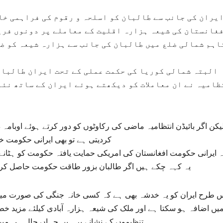
یران کی جانب سے طالبان کو اسلحہ و رقوم کی فراہمی خا
غانستان کی شیعہ ہزارہ اقلیت کے معاملے پر دونوں فری
اہم شمالی ضلع میں طالبان کی جانب سے ہزارہ شیعہ کو ض
البتہ شمالی کوریا کی حکمت عملی کے تحت ایران طالبان 
ظامیہ نے ان معاملات کو دیکھتے ہوئے ایران کے ساتھ نئے
یکن اگر بائیڈن انتظامیہ ماضی کی رکاوٹوں کو دور کرتے ہوئے اوبامہ د
کردیتی ہے تو بھی ایرانی حکومت خ
 ایرانی حکومت افغانستان کی امریکی حمایت یافتہ حکومت کو ہٹانے 
یہ کہہ چکے ہیں اگر طالبان بزور طاقت حکومت حاصل کر بھ
یں اضافہ ہو سکتا ہے اور ملک کی شیعہ ہزارہ آبادی کیلئے مزید 
تنظیموں کے نشانے پر ہیں جہاں حال ہی میں ان