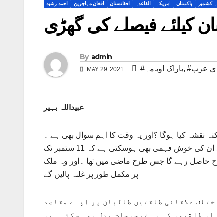
عہ کشمیر
پاکستان
امریکہ
القاعدہ
افغانستان
افغان مہاجرین
احمد رشید
بان کیلئے فیصلے کی گھڑی
By
admin
دی عرب
,
#باراک اوبامہ
MAY 29, 2021
عبیداللہ بہیر
کنہ نقشہ کیا ہوگا ؟اور یہ وقت کا اہم سوال بھی ہے ۔
طالبان کی جانب سے مذاکرات کے حوالے سے لیت و لعل سے کام لینا شاید ان کی خوش فہمی بھی ہوسکتی ہے کہ 11 ستمبر تک
طرح حاصل رہے گا جس طرح ماضی میں تھا ۔اور وہ ملک
پر مکمل طور پر غلبہ پالیں گے
ختلف علاقائی طاقتیں طالبان پر اپنے مقاصد
 ان طاقتوں کی یہ ترجیحات بدل بھی سکتی ہیں